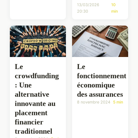
13/03/2026
10
20:30
min
Le
Le
crowdfunding
fonctionnement
: Une
économique
alternative
des assurances
innovante au
8 novembre 2024
5 min
placement
financier
traditionnel