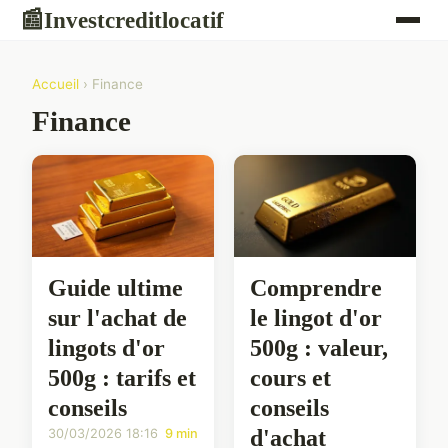
Investcreditlocatif
📰
Accueil
› Finance
Finance
Guide ultime
Comprendre
sur l'achat de
le lingot d'or
lingots d'or
500g : valeur,
500g : tarifs et
cours et
conseils
conseils
d'achat
30/03/2026 18:16
9 min