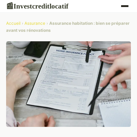
Investcreditlocatif
📰
Accueil
›
Assurance
›
Assurance habitation : bien se préparer
avant vos rénovations