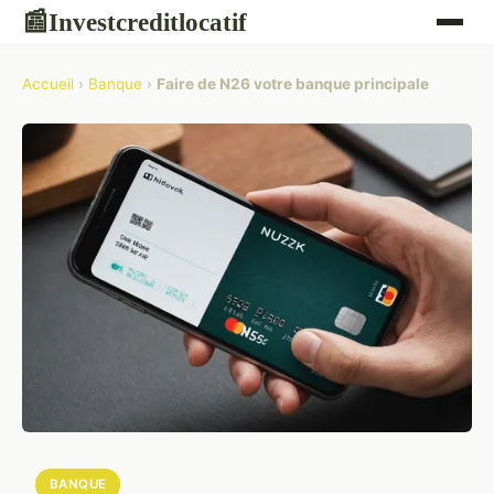
Investcreditlocatif
📰
Accueil
›
Banque
›
Faire de N26 votre banque principale
BANQUE